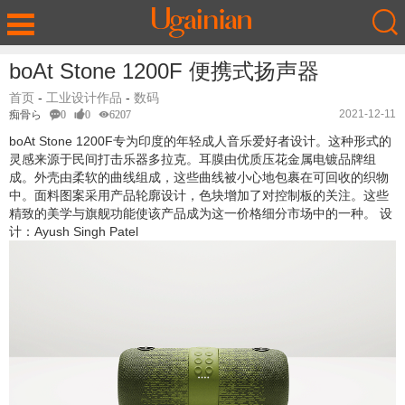
boAt Stone 1200F 便携式扬声器
首页
-
工业设计作品
-
数码
2021-12-11
痴骨ら
0
0
6207
boAt Stone 1200F专为印度的年轻成人音乐爱好者设计。这种形式的
灵感来源于民间打击乐器多拉克。耳膜由优质压花金属电镀品牌组
成。外壳由柔软的曲线组成，这些曲线被小心地包裹在可回收的织物
中。面料图案采用产品轮廓设计，色块增加了对控制板的关注。这些
精致的美学与旗舰功能使该产品成为这一价格细分市场中的一种。 设
计：Ayush Singh Patel