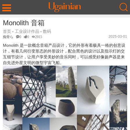
Monolith 音箱
首页
-
工业设计作品
-
数码
2025-03-01
痴骨ら
0
0
2915
Monolith 是一款概念音箱产品设计，它的外形有着极具一格的创意设
计，有着几何衍变形态的外形设计，配合黑色的设计以及指示灯的交
互细节设计，让用户享受美妙的音乐同时，可以感受好像扬声器是来
自先进外星文明的微型宇宙飞船。