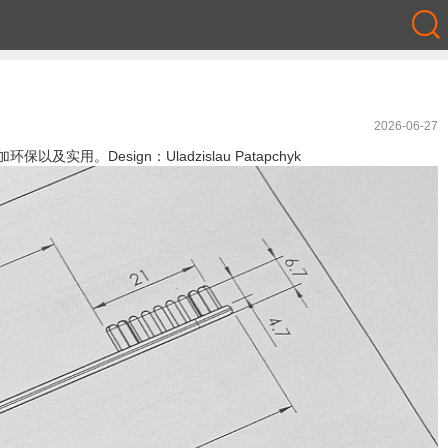
2026-06-27
sign：Uladzislau Patapchyk