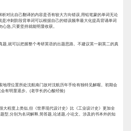
解析对比自己翻译的内容是否有较大方向错误,用铅笔蒙的单词无论
就是冲刺阶段背单词可以根据自己的错误频率最大化提高背诵单词
勿心急,只要坚持就能明显收获。
真题,就可以把握整个考研英语的出题思路。不建议英一刷英二的真
且品索地理位置所处沈航南门故对沈航历年手绘有独特见解喔。初期会
会有明显退步。(老学长的心酸经验)
有很大程度上类似,但《世界现代设计史》比《工业设计史》更加全
题型,分别为名词解释,简答题,论述题,小论文。涉及的书本外的知