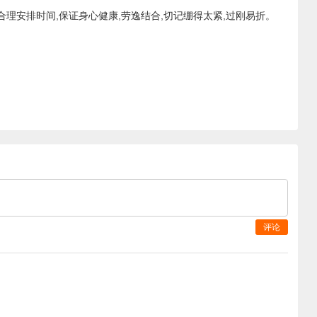
理安排时间,保证身心健康,劳逸结合,切记绷得太紧,过刚易折。
评论