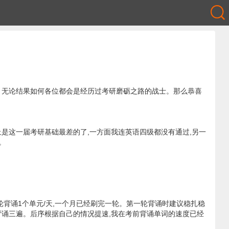
、无论结果如何各位都会是经历过考研磨砺之路的战士。那么恭喜
上是这一届考研基础最差的了,一方面我连英语四级都没有通过,另一
。
轮背诵1个单元/天,一个月已经刷完一轮。第一轮背诵时建议稳扎稳
诵三遍。后序根据自己的情况提速,我在考前背诵单词的速度已经