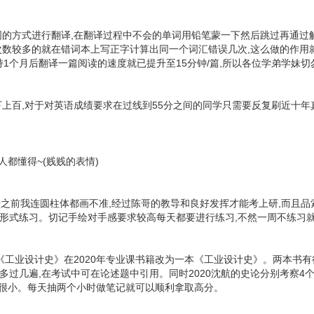
词的方式进行翻译,在翻译过程中不会的单词用铅笔蒙一下然后跳过再通过
次数较多的就在错词本上写正字计算出同一个词汇错误几次,这么做的作用
1个月后翻译一篇阅读的速度就已提升至15分钟/篇,所以各位学弟学妹切
上百,对于对英语成绩要求在过线到55分之间的同学只需要反复刷近十年
人都懂得~(贱贱的表情)
,来之前我连圆柱体都画不准,经过陈哥的教导和良好发挥才能考上研,而
形式练习。切记手绘对手感要求较高每天都要进行练习,不然一周不练习就
和《工业设计史》在2020年专业课书籍改为一本《工业设计史》。两本书
过几遍,在考试中可在论述题中引用。同时2020沈航的史论分别考察4个
系数很小。每天抽两个小时做笔记就可以顺利拿取高分。