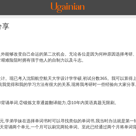
分享
之外能够改变自己命运的第二次机会。无论各位是因为何种原因选择考研
对艰难险阻时拥有强于他人的自制力以及斗志。
设计。现已考入沈阳航空航天大学设计学学硕,初试分数365。我可以算得
航我觉得和我的学习方法有很大的关系,现将我考研时一些经验向大家分享
背诵单词,②锻炼文章通篇翻译能力,③10年内英语真题无限刷。
个单元,学弟学妹在选择单词书时可以寻找类似的单词书,我当时办法就是第一
天背诵两个单元,一个月可以刷完两轮单词。至此已经通过两个月将单词背