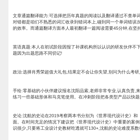
文章通篇翻译能力:可选择把历年真题的阅读以及翻译通过不查单
对错都是咱们不熟悉的词汇收录到错词本上,碰到同一个单词错误
的效率。而通篇翻译方面本人最初翻译一篇阅读需要45分钟,在坚持
英语真题:本人在初试阶段因报了补课机构所以认识的研友伙伴不下
题因为出题思路不同切记!
政治:选择肖秀荣超值大礼包,结果定不会让你失望,别问为什么考研
手绘:零基础的小伙伴建议报名沈阳品索,老师非常专业,认真负责
练习一些基础形体和马克笔使用。在冲刺阶段把各类型产品以快题
史论:沈航的史论在2019考察两本书分别为《世界现代设计史》
面。在时间充足的情况下建议把《世界现代设计史》中重要的案例多
识很少,只要将工业设计史教材吃透就可130+,沈航的史论难度