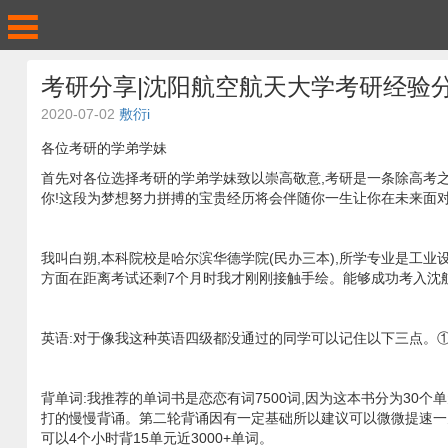
考研分享|沈阳航空航天大学考研经验
2020-07-02
敷衍i
各位考研的学弟学妹
首先对各位选择考研的学弟学妹致以崇高敬意,考研是一条除高考
你!这段为梦想努力拼搏的宝贵经历将会伴随你一生让你在未来面
我叫白朔,本科院校是哈尔滨华德学院(民办三本),所学专业是工业
方面在距离考试还剩7个月时我才刚刚接触手绘。能够成功考入沈
英语:对于像我这种英语四级都没通过的同学可以记住以下三点。①
背单词:我推荐的单词书是恋恋有词7500词,因为这本书分为30
打的慢慢背诵。第二轮背诵因有一定基础所以建议可以微微提速一
可以4个小时背15单元近3000+单词。