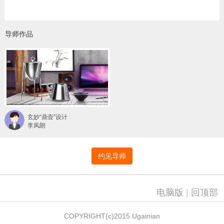
导师作品
玄妙“鼎壶”设计
李凤朗
约见导师
电脑版
|
回顶部
COPYRIGHT(c)2015 Ugainian