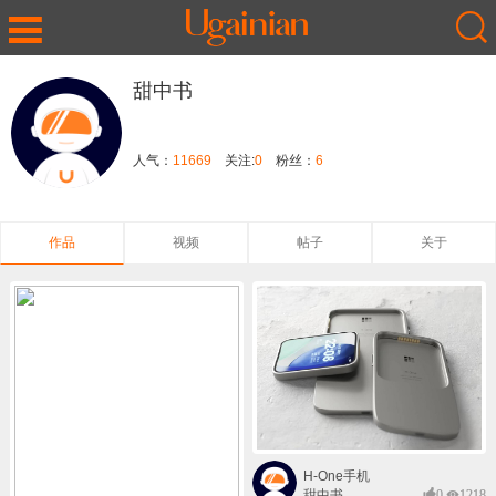
甜中书
人气：
11669
关注:
0
粉丝：
6
作品
视频
帖子
关于
H-One手机
甜中书
0
1218