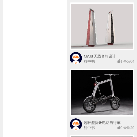
fuyuu 无线音箱设计
甜中书
1
5964
超轻型折叠电动自行车
甜中书
0
6420