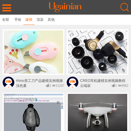
全部
手绘
建模
渲染
其他
rhino美工刀产品建模实例视频
CREO耳机建模实例视频教程
教程
浅色夏
2
15287
云端寂
1
9982
沫
寞