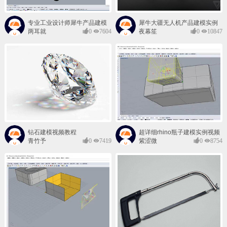
专业工业设计师犀牛产品建模
犀牛大疆无人机产品建模实例
视频教程讲解
教程
两耳就
0
7604
夜幕笙
0
10847
是菩提
凉兮
钻石建模视频教程
超详细rhino瓶子建模实例视频
教程
青竹予
0
7419
紫涩微
0
8754
我
凉