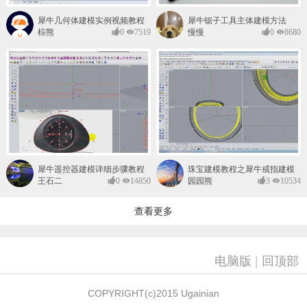
犀牛几何体建模实例视频教程
犀牛锯子工具主体建模方法
棕熊
0
7519
慢慢
0
8680
犀牛遥控器建模详细步骤教程
珠宝建模教程之犀牛戒指建模
视频教程
王石二
0
14850
园园熊
3
10534
代
查看更多
电脑版
|
回顶部
COPYRIGHT(c)2015 Ugainian