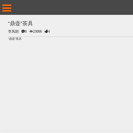
“鼎壶”茶具
李凤朗
0
23006
4
“鼎壶”茶具